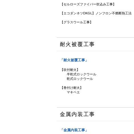
【セルローズファイバー吹込み工事】
【エコダンネツDKGL】ノンフロン不燃断熱工法
【グラスウール工事】
耐火被覆工事
「耐火被覆工事」
【吹付耐火】
半乾式ロックウール
乾式ロックウール
【巻付け耐火】
マキベエ
金属内装工事
「金属内装工事」