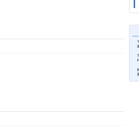
〒
T
F